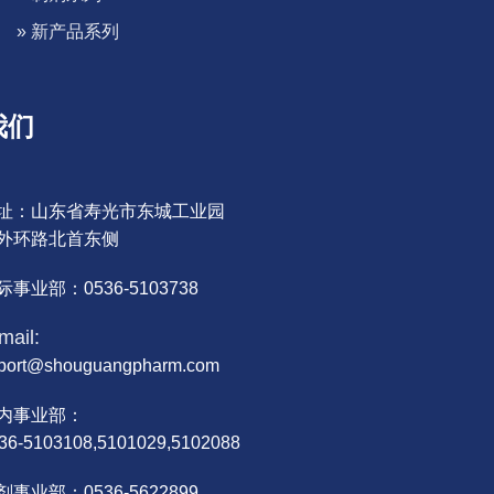
» 新产品系列
我们
址：山东省寿光市东城工业园
外环路北首东侧
际事业部：0536-5103738
mail:
port@shouguangpharm.com
内事业部：
36-5103108,5101029,5102088
剂事业部：0536-5622899