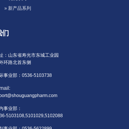
» 新产品系列
我们
址：山东省寿光市东城工业园
外环路北首东侧
际事业部：0536-5103738
mail:
port@shouguangpharm.com
内事业部：
36-5103108,5101029,5102088
剂事业部：0536-5622899