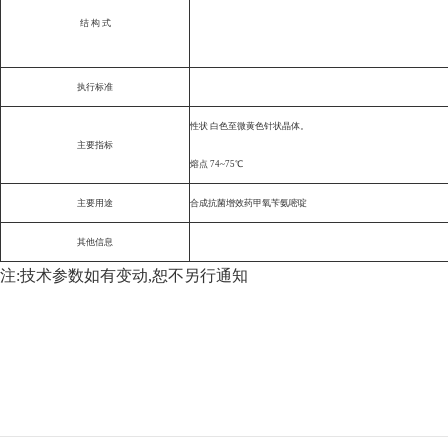
结 构 式
执行标准
性状 白色至微黄色针状晶体。
主要指标
熔点 74~75℃
主要用途
合成抗菌增效药甲氧苄氨嘧啶
其他信息
注:技术参数如有变动,恕不另行通知